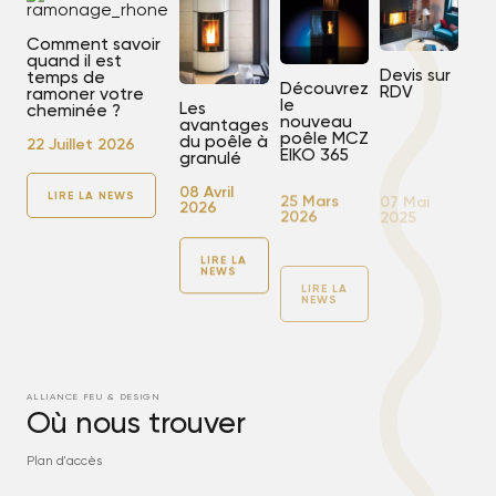
Comment savoir
quand il est
Devis sur
temps de
Découvrez
RDV
ramoner votre
le
Les
cheminée ?
nouveau
avantages
poêle MCZ
07 Mai
du poêle à
22 Juillet 2026
EIKO 365
2025
granulé
25 Mars
08 Avril
LIRE LA NEWS
2026
2026
LIRE
LA
NEWS
LIRE LA
LIRE LA
NEWS
NEWS
ALLIANCE FEU & DESIGN
Où nous trouver
Plan d'accès