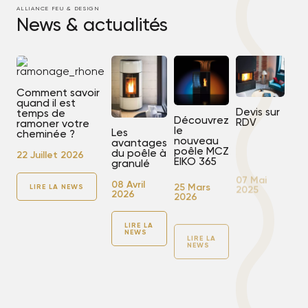
ALLIANCE FEU & DESIGN
News & actualités
Comment savoir
quand il est
Devis sur
temps de
Découvrez
RDV
ramoner votre
le
Les
cheminée ?
nouveau
avantages
07 Mai
poêle MCZ
du poêle à
2025
22 Juillet 2026
EIKO 365
granulé
25 Mars
08 Avril
LIRE
LIRE LA NEWS
LA
2026
2026
NEWS
LIRE LA
LIRE LA
NEWS
NEWS