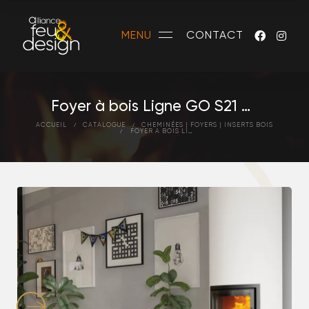
MENU
CONTACT
Foyer à bois Ligne GO S21 - CAMINA & SCHMID
ACCUEIL
CATALOGUE
CHEMINÉES | FOYERS | INSERTS BOIS
FOYER À BOIS LIGNE GO S21 - CAMINA & SCHMID