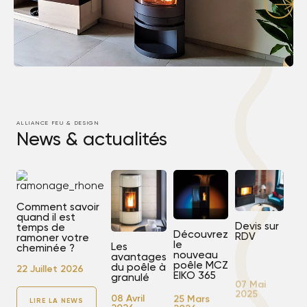
ALLIANCE FEU & DESIGN
News & actualités
Comment savoir
quand il est
Devis sur
temps de
Découvrez
RDV
ramoner votre
le
Les
cheminée ?
nouveau
avantages
07 Mai
poêle MCZ
du poêle à
22 Juillet 2026
2025
EIKO 365
granulé
25 Mars
08 Avril
LIRE LA NEWS
2026