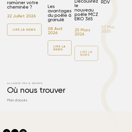
Découvrez
RDV
ramoner votre
le
Les
cheminée ?
nouveau
avantages
07 Mai
poêle MCZ
du poêle à
22 Juillet 2026
2025
EIKO 365
granulé
25 Mars
08 Avril
LIRE LA NEWS
2026
2026
LIRE
LA
NEWS
LIRE LA
LIRE LA
NEWS
NEWS
ALLIANCE FEU & DESIGN
Où nous trouver
Plan d'accès