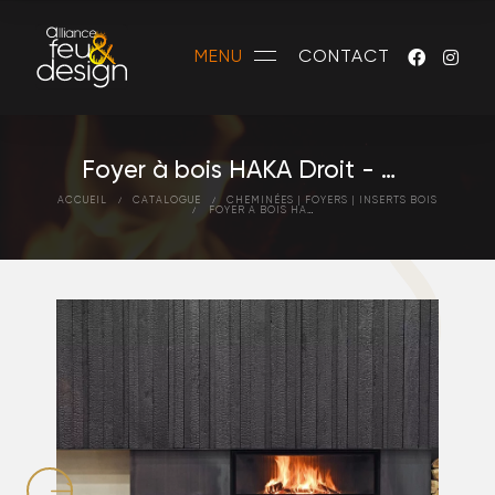
MENU
CONTACT
Foyer à bois HAKA Droit - HOXTER
ACCUEIL
CATALOGUE
CHEMINÉES | FOYERS | INSERTS BOIS
FOYER À BOIS HAKA DROIT - HOXTER