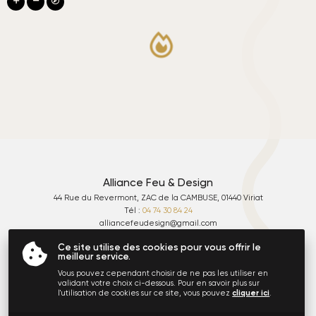
Alliance Feu & Design
44 Rue du Revermont, ZAC de la CAMBUSE, 01440 Viriat
Tél :
04 74 30 84 24
alliancefeudesign
gmail.com
Lundi - Vendredi
: 10:00 - 12:30 & 14:00 - 18:30
Ce site utilise des cookies pour vous offrir le
Fermé le samedi
meilleur service.
Alliance Feu & Design © 2020-2026
. Tous droits réservés. Site conçu par
Serco Point Web
.
Vous pouvez cependant choisir de ne pas les utiliser en
Mentions légales
Utilisation des cookies
Protection des données
Plan du site
validant votre choix ci-dessous. Pour en savoir plus sur
l'utilisation de cookies sur ce site, vous pouvez
cliquer ici
.