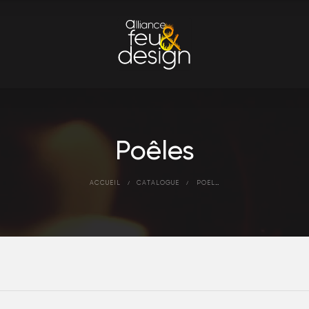
Poêles
ACCUEIL
CATALOGUE
POÊLES