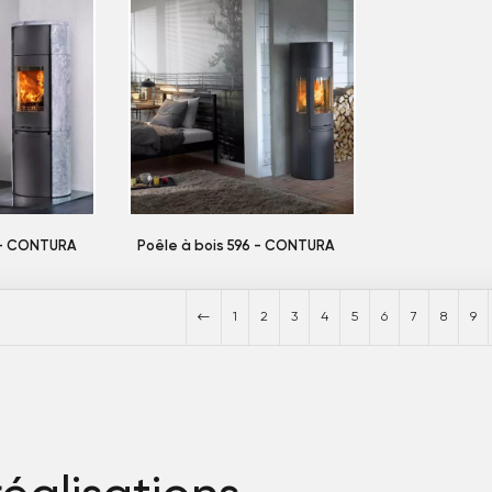
 - CONTURA
Poêle à bois 596 - CONTURA
1
2
3
4
5
6
7
8
9